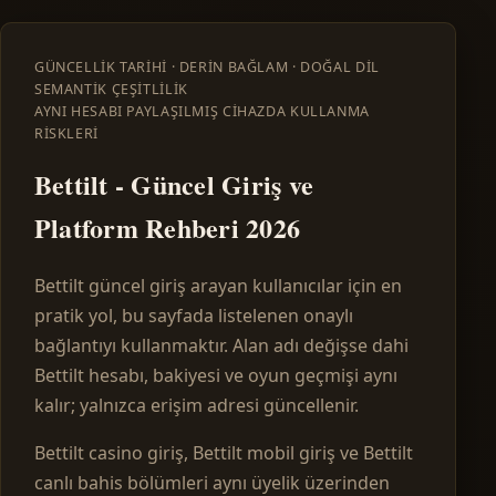
GÜNCELLIK TARIHI · DERIN BAĞLAM · DOĞAL DIL
SEMANTIK ÇEŞITLILIK
AYNI HESABI PAYLAŞILMIŞ CIHAZDA KULLANMA
RISKLERI
Bettilt - Güncel Giriş ve
Platform Rehberi 2026
Bettilt güncel giriş arayan kullanıcılar için en
pratik yol, bu sayfada listelenen onaylı
bağlantıyı kullanmaktır. Alan adı değişse dahi
Bettilt hesabı, bakiyesi ve oyun geçmişi aynı
kalır; yalnızca erişim adresi güncellenir.
Bettilt casino giriş, Bettilt mobil giriş ve Bettilt
canlı bahis bölümleri aynı üyelik üzerinden