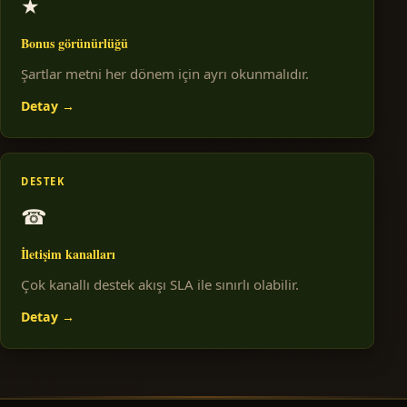
★
Bonus görünürlüğü
Şartlar metni her dönem için ayrı okunmalıdır.
Detay →
DESTEK
☎
İletişim kanalları
Çok kanallı destek akışı SLA ile sınırlı olabilir.
Detay →