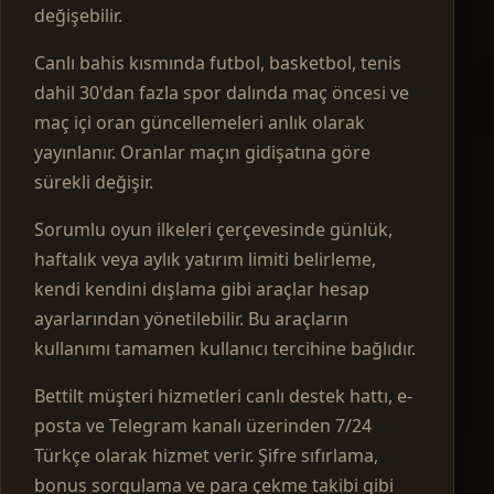
değişebilir.
Canlı bahis kısmında futbol, basketbol, tenis
dahil 30'dan fazla spor dalında maç öncesi ve
maç içi oran güncellemeleri anlık olarak
yayınlanır. Oranlar maçın gidişatına göre
sürekli değişir.
Sorumlu oyun ilkeleri çerçevesinde günlük,
haftalık veya aylık yatırım limiti belirleme,
kendi kendini dışlama gibi araçlar hesap
ayarlarından yönetilebilir. Bu araçların
kullanımı tamamen kullanıcı tercihine bağlıdır.
Bettilt müşteri hizmetleri canlı destek hattı, e-
posta ve Telegram kanalı üzerinden 7/24
Türkçe olarak hizmet verir. Şifre sıfırlama,
bonus sorgulama ve para çekme takibi gibi