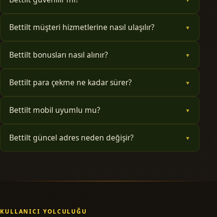
Telegram kanalı ve duyurulardan ulaşabilirsiniz.
Bettilt uluslararası lisansa sahip, SSL şifrelemeli
Bettilt müşteri hizmetlerine nasıl ulaşılır?
▼
güvenilir bir platformdur. Yalnızca bu sayfadaki resmi
bağlantıları kullanın.
Bettilt müşteri hizmetlerine canlı chat, e-posta ve
Bettilt bonusları nasıl alınır?
▼
Telegram üzerinden 7/24 Türkçe destek alabilirsiniz.
Bettilt bonusları promosyonlar bölümünden veya ilk
Bettilt para çekme ne kadar sürer?
▼
yatırımda otomatik tanımlanır. Güncel kampanyalar
için giriş yapın.
Bettilt para çekme işlemleri Papara ve kripto ile
Bettilt mobil uyumlu mu?
▼
dakikalar içinde, havale ile 1-24 saat içinde
tamamlanır.
Bettilt responsive tasarım ile tüm cihazlarda tam
Bettilt güncel adres neden değişir?
▼
deneyim sunar; mobil tarayıcı ve PWA desteklenir.
BTK erişim engelleri nedeniyle Bettilt periyodik olarak
güncel giriş adresini yeniler; platform kapanmaz.
KULLANICI YOLCULUĞU