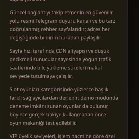
Güncel bağlantıyı takip etmenin en güvenilir
yolu resmi Telegram duyuru kanalı ve bu tarz
doğrulanmış rehber sayfalarıdır; adres her
değiştiğinde bildirim buradan paylaşılır.
Sayfa hızı tarafında CDN altyapısı ve düşük
gecikmeli sunucular sayesinde yoğun trafik
saatlerinde bile yükleme süreleri makul
seviyede tutulmaya çalışılır.
Slot oyunları kategorisinde yüzlerce başlık
farklı sağlayıcılardan derlenir; demo modunda
deneme imkânı sunan oyunlar da bulunur,
böylece gerçek bakiye kullanmadan önce
oyun mekaniği test edilebilir.
VIP üyelik seviyeleri, işlem hacmine göre özel