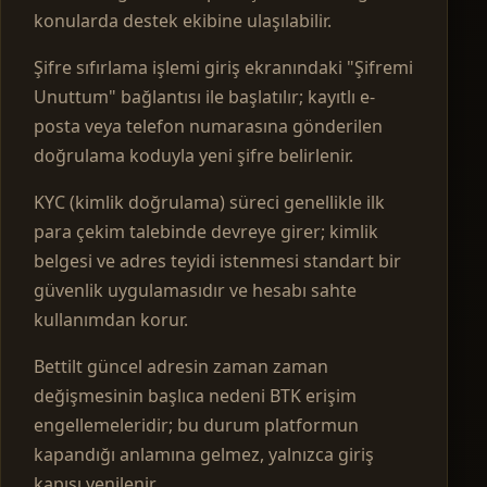
konularda destek ekibine ulaşılabilir.
Şifre sıfırlama işlemi giriş ekranındaki "Şifremi
Unuttum" bağlantısı ile başlatılır; kayıtlı e-
posta veya telefon numarasına gönderilen
doğrulama koduyla yeni şifre belirlenir.
KYC (kimlik doğrulama) süreci genellikle ilk
para çekim talebinde devreye girer; kimlik
belgesi ve adres teyidi istenmesi standart bir
güvenlik uygulamasıdır ve hesabı sahte
kullanımdan korur.
Bettilt güncel adresin zaman zaman
değişmesinin başlıca nedeni BTK erişim
engellemeleridir; bu durum platformun
kapandığı anlamına gelmez, yalnızca giriş
kapısı yenilenir.