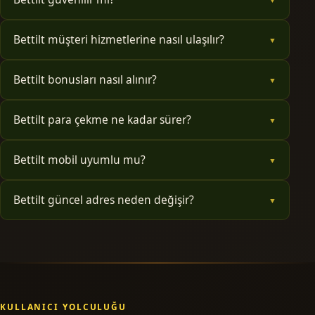
Telegram kanalı ve duyurulardan ulaşabilirsiniz.
Bettilt uluslararası lisansa sahip, SSL şifrelemeli
Bettilt müşteri hizmetlerine nasıl ulaşılır?
▼
güvenilir bir platformdur. Yalnızca bu sayfadaki resmi
bağlantıları kullanın.
Bettilt müşteri hizmetlerine canlı chat, e-posta ve
Bettilt bonusları nasıl alınır?
▼
Telegram üzerinden 7/24 Türkçe destek alabilirsiniz.
Bettilt bonusları promosyonlar bölümünden veya ilk
Bettilt para çekme ne kadar sürer?
▼
yatırımda otomatik tanımlanır. Güncel kampanyalar
için giriş yapın.
Bettilt para çekme işlemleri Papara ve kripto ile
Bettilt mobil uyumlu mu?
▼
dakikalar içinde, havale ile 1-24 saat içinde
tamamlanır.
Bettilt responsive tasarım ile tüm cihazlarda tam
Bettilt güncel adres neden değişir?
▼
deneyim sunar; mobil tarayıcı ve PWA desteklenir.
BTK erişim engelleri nedeniyle Bettilt periyodik olarak
güncel giriş adresini yeniler; platform kapanmaz.
KULLANICI YOLCULUĞU