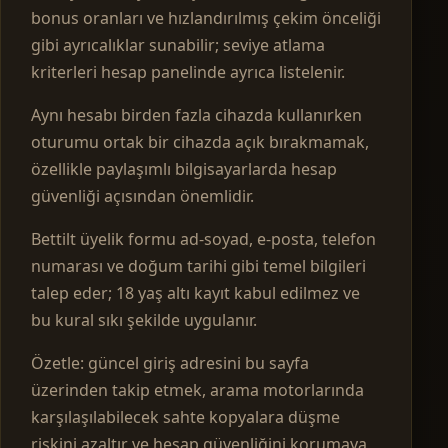
bonus oranları ve hızlandırılmış çekim önceliği
gibi ayrıcalıklar sunabilir; seviye atlama
kriterleri hesap panelinde ayrıca listelenir.
Aynı hesabı birden fazla cihazda kullanırken
oturumu ortak bir cihazda açık bırakmamak,
özellikle paylaşımlı bilgisayarlarda hesap
güvenliği açısından önemlidir.
Bettilt üyelik formu ad-soyad, e-posta, telefon
numarası ve doğum tarihi gibi temel bilgileri
talep eder; 18 yaş altı kayıt kabul edilmez ve
bu kural sıkı şekilde uygulanır.
Özetle: güncel giriş adresini bu sayfa
üzerinden takip etmek, arama motorlarında
karşılaşılabilecek sahte kopyalara düşme
riskini azaltır ve hesap güvenliğini korumaya