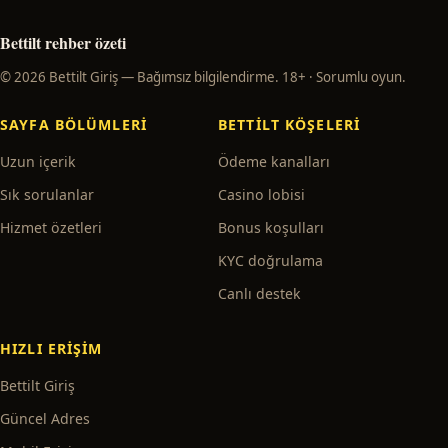
Bettilt rehber özeti
© 2026 Bettilt Giriş — Bağımsız bilgilendirme. 18+ · Sorumlu oyun.
SAYFA BÖLÜMLERI
BETTILT KÖŞELERI
Uzun içerik
Ödeme kanalları
Sık sorulanlar
Casino lobisi
Hizmet özetleri
Bonus koşulları
KYC doğrulama
Canlı destek
HIZLI ERIŞIM
Bettilt Giriş
Güncel Adres