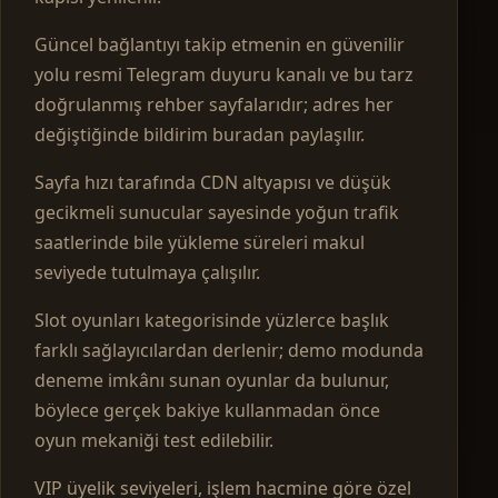
Güncel bağlantıyı takip etmenin en güvenilir
yolu resmi Telegram duyuru kanalı ve bu tarz
doğrulanmış rehber sayfalarıdır; adres her
değiştiğinde bildirim buradan paylaşılır.
Sayfa hızı tarafında CDN altyapısı ve düşük
gecikmeli sunucular sayesinde yoğun trafik
saatlerinde bile yükleme süreleri makul
seviyede tutulmaya çalışılır.
Slot oyunları kategorisinde yüzlerce başlık
farklı sağlayıcılardan derlenir; demo modunda
deneme imkânı sunan oyunlar da bulunur,
böylece gerçek bakiye kullanmadan önce
oyun mekaniği test edilebilir.
VIP üyelik seviyeleri, işlem hacmine göre özel