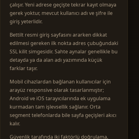
çalışır. Yeni adrese geçişte tekrar kayıt olmaya
gerek yoktur, mevcut kullanıcı adı ve şifre ile
giriş yeterlidir.
Bettilt resmi giriş sayfasını ararken dikkat
edilmesi gereken ilk nokta adres çubuğundaki
SSL kilit simgesidir. Sahte aynalar genellikle bu
detayda ya da alan adı yazımında küçük
farklar taşır.
Mobil cihazlardan bağlanan kullanıcılar için
arayüz responsive olarak tasarlanmıştır;
Android ve iOS tarayıcılarında ek uygulama
kurmadan tam işlevsellik sağlanır. Orta
segment telefonlarda bile sayfa geçişleri akıcı
kalır.
Güvenlik tarafında iki faktörlü doğrulama,