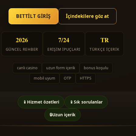
BETTILT GIRIŞ
İçindekilere göz at
2026
7/24
TR
GÜNCEL REHBER
ERIŞIM IPUÇLARI
TÜRKÇE IÇERIK
canlı casino
uzun form içerik
bonus koşulu
mobil uyum
OTP
HTTPS
📱
Hizmet özetleri
📱
Sık sorulanlar
🔒
Uzun içerik