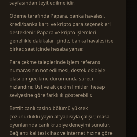
sayfasından teyit edilmelidir.
Ödeme tarafında Papara, banka havalesi,
kredi/banka kartı ve kripto para seçenekleri
desteklenir. Papara ve kripto işlemleri
genellikle dakikalar içinde, banka havalesi ise
birkaç saat içinde hesaba yansır.
Para çekme taleplerinde işlem referans
numarasının not edilmesi, destek ekibiyle
olası bir gecikme durumunda süreci
hızlandırır. Üst ve alt çekim limitleri hesap
seviyesine göre farklılık gösterebilir.
Bettilt canlı casino bölümü yüksek
çözünürlüklü yayın altyapısıyla çalışır; masa
oyunlarında canlı krupiye deneyimi sunulur.
Bağlantı kalitesi cihaz ve internet hızına göre