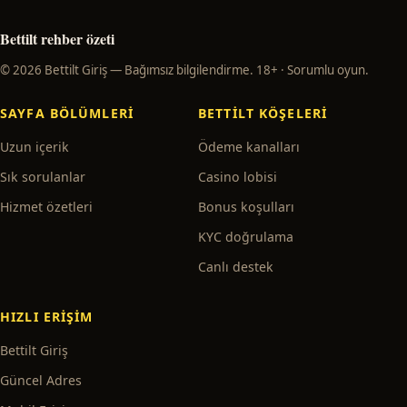
Bettilt rehber özeti
© 2026 Bettilt Giriş — Bağımsız bilgilendirme. 18+ · Sorumlu oyun.
SAYFA BÖLÜMLERI
BETTILT KÖŞELERI
Uzun içerik
Ödeme kanalları
Sık sorulanlar
Casino lobisi
Hizmet özetleri
Bonus koşulları
KYC doğrulama
Canlı destek
HIZLI ERIŞIM
Bettilt Giriş
Güncel Adres