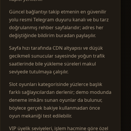
Güncel bağlantıyı takip etmenin en güvenilir
yolu resmi Telegram duyuru kanalı ve bu tarz
doğrulanmış rehber sayfalarıdır; adres her
değiştiğinde bildirim buradan paylaşılır.
Sayfa hızı tarafında CDN altyapısı ve düşük
gecikmeli sunucular sayesinde yoğun trafik
saatlerinde bile yükleme süreleri makul
seviyede tutulmaya çalışılır.
Slot oyunları kategorisinde yüzlerce başlık
farklı sağlayıcılardan derlenir; demo modunda
deneme imkânı sunan oyunlar da bulunur,
böylece gerçek bakiye kullanmadan önce
oyun mekaniği test edilebilir.
VIP üyelik seviyeleri, işlem hacmine göre özel