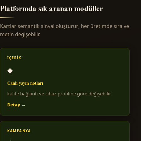
Platformda sık aranan modüller
Kartlar semantik sinyal oluşturur; her üretimde sıra ve
metin değişebilir.
İÇERIK
◆
Canlı yayın notları
kalite bağlantı ve cihaz profiline göre değişebilir.
Detay →
KAMPANYA