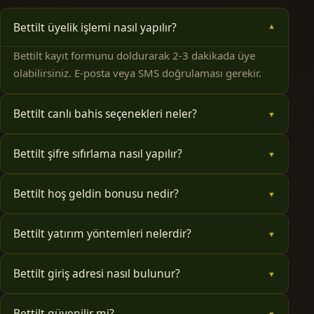
Bettilt üyelik işlemi nasıl yapılır?
▼
Bettilt kayıt formunu doldurarak 2-3 dakikada üye
olabilirsiniz. E-posta veya SMS doğrulaması gerekir.
Bettilt canlı bahis seçenekleri neler?
▼
Bettilt canlı bahis bölümünde futbol, basketbol, tenis
Bettilt şifre sıfırlama nasıl yapılır?
▼
ve 30+ branşta anlık bahis yapılabilir.
Giriş ekranındaki Şifremi Unuttum linki ile e-posta
Bettilt hoş geldin bonusu nedir?
▼
veya SMS doğrulaması yaparak yeni şifre belirleyin.
Yeni üyelere ilk yatırımda %100 hoş geldin bonusu ve
Bettilt yatırım yöntemleri nelerdir?
▼
freespin kampanyaları sunulmaktadır.
Bettilt; Papara, banka havalesi, kripto para, kredi kartı
Bettilt giriş adresi nasıl bulunur?
▼
ve dijital cüzdan ile yatırım kabul eder.
Bettilt güncel giriş bilgilerine bu sayfa, resmi
Bettilt güvenilir mi?
▼