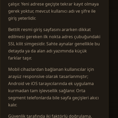
çalışır. Yeni adrese geçişte tekrar kayıt olmaya
gerek yoktur, mevcut kullanıcı adı ve şifre ile
giriş yeterlidir.
Bettilt resmi giriş sayfasını ararken dikkat
edilmesi gereken ilk nokta adres çubuğundaki
SSL kilit simgesidir. Sahte aynalar genellikle bu
detayda ya da alan adı yazımında küçük
farklar taşır.
Mobil cihazlardan bağlanan kullanıcılar için
arayüz responsive olarak tasarlanmıştır;
Android ve iOS tarayıcılarında ek uygulama
kurmadan tam işlevsellik sağlanır. Orta
segment telefonlarda bile sayfa geçişleri akıcı
kalır.
Güvenlik tarafında iki faktörlü doğrulama,