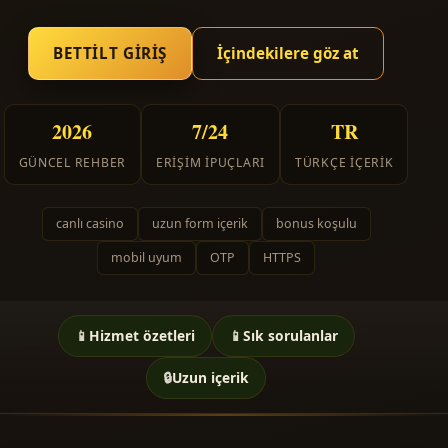
BETTILT GIRIŞ
İçindekilere göz at
2026
7/24
TR
GÜNCEL REHBER
ERIŞIM IPUÇLARI
TÜRKÇE IÇERIK
canlı casino
uzun form içerik
bonus koşulu
mobil uyum
OTP
HTTPS
📱
Hizmet özetleri
📱
Sık sorulanlar
🔒
Uzun içerik