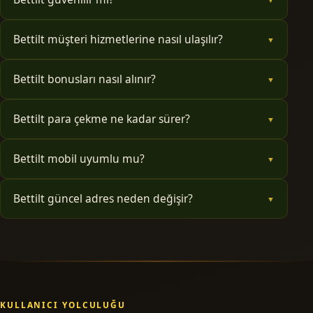
Telegram kanalı ve duyurulardan ulaşabilirsiniz.
Bettilt uluslararası lisansa sahip, SSL şifrelemeli
Bettilt müşteri hizmetlerine nasıl ulaşılır?
▼
güvenilir bir platformdur. Yalnızca bu sayfadaki resmi
bağlantıları kullanın.
Bettilt müşteri hizmetlerine canlı chat, e-posta ve
Bettilt bonusları nasıl alınır?
▼
Telegram üzerinden 7/24 Türkçe destek alabilirsiniz.
Bettilt bonusları promosyonlar bölümünden veya ilk
Bettilt para çekme ne kadar sürer?
▼
yatırımda otomatik tanımlanır. Güncel kampanyalar
için giriş yapın.
Bettilt para çekme işlemleri Papara ve kripto ile
Bettilt mobil uyumlu mu?
▼
dakikalar içinde, havale ile 1-24 saat içinde
tamamlanır.
Bettilt responsive tasarım ile tüm cihazlarda tam
Bettilt güncel adres neden değişir?
▼
deneyim sunar; mobil tarayıcı ve PWA desteklenir.
BTK erişim engelleri nedeniyle Bettilt periyodik olarak
güncel giriş adresini yeniler; platform kapanmaz.
KULLANICI YOLCULUĞU