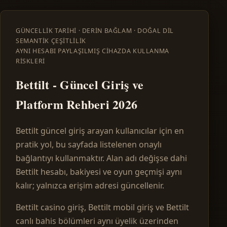
GÜNCELLIK TARIHI · DERIN BAĞLAM · DOĞAL DIL
SEMANTIK ÇEŞITLILIK
AYNI HESABI PAYLAŞILMIŞ CIHAZDA KULLANMA
RISKLERI
Bettilt - Güncel Giriş ve
Platform Rehberi 2026
Bettilt güncel giriş arayan kullanıcılar için en
pratik yol, bu sayfada listelenen onaylı
bağlantıyı kullanmaktır. Alan adı değişse dahi
Bettilt hesabı, bakiyesi ve oyun geçmişi aynı
kalır; yalnızca erişim adresi güncellenir.
Bettilt casino giriş, Bettilt mobil giriş ve Bettilt
canlı bahis bölümleri aynı üyelik üzerinden