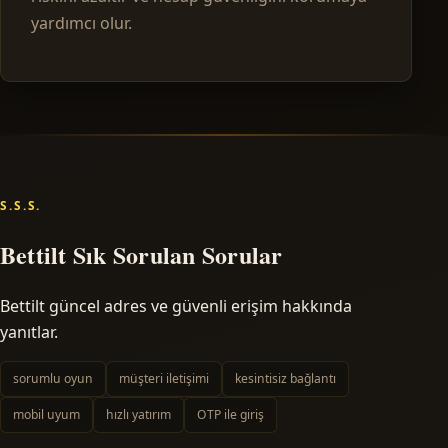
yardımcı olur.
S.S.S.
Bettilt Sık Sorulan Sorular
Bettilt güncel adres ve güvenli erişim hakkında
yanıtlar.
sorumlu oyun
müşteri iletişimi
kesintisiz bağlantı
mobil uyum
hızlı yatırım
OTP ile giriş