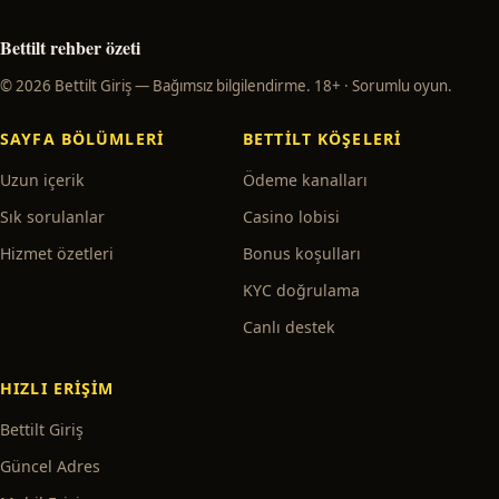
Bettilt rehber özeti
© 2026 Bettilt Giriş — Bağımsız bilgilendirme. 18+ · Sorumlu oyun.
SAYFA BÖLÜMLERI
BETTILT KÖŞELERI
Uzun içerik
Ödeme kanalları
Sık sorulanlar
Casino lobisi
Hizmet özetleri
Bonus koşulları
KYC doğrulama
Canlı destek
HIZLI ERIŞIM
Bettilt Giriş
Güncel Adres