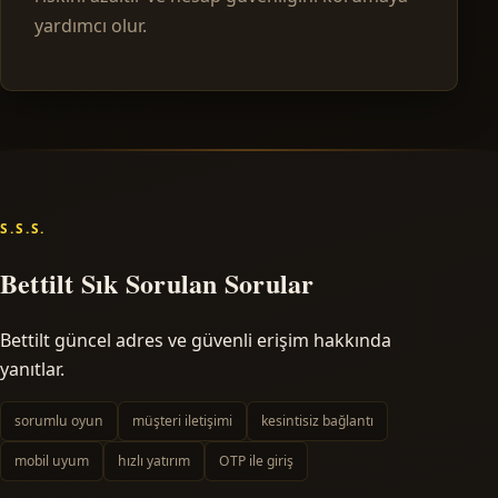
yardımcı olur.
S.S.S.
Bettilt Sık Sorulan Sorular
Bettilt güncel adres ve güvenli erişim hakkında
yanıtlar.
sorumlu oyun
müşteri iletişimi
kesintisiz bağlantı
mobil uyum
hızlı yatırım
OTP ile giriş