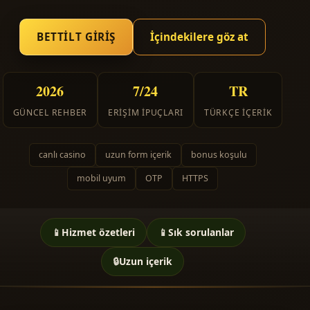
BETTILT GIRIŞ
İçindekilere göz at
2026
7/24
TR
GÜNCEL REHBER
ERIŞIM IPUÇLARI
TÜRKÇE IÇERIK
canlı casino
uzun form içerik
bonus koşulu
mobil uyum
OTP
HTTPS
📱
Hizmet özetleri
📱
Sık sorulanlar
🔒
Uzun içerik