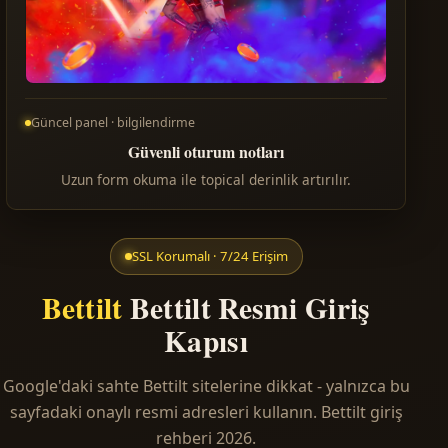
Güncel panel · bilgilendirme
Güvenli oturum notları
Uzun form okuma ile topical derinlik artırılır.
SSL Korumalı · 7/24 Erişim
Bettilt
Bettilt Resmi Giriş
Kapısı
Google'daki sahte Bettilt sitelerine dikkat - yalnızca bu
sayfadaki onaylı resmi adresleri kullanın. Bettilt giriş
rehberi 2026.