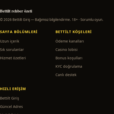
Bettilt rehber özeti
© 2026 Bettilt Giriş — Bağımsız bilgilendirme. 18+ · Sorumlu oyun.
SAYFA BÖLÜMLERI
BETTILT KÖŞELERI
Uzun içerik
Ödeme kanalları
Sık sorulanlar
Casino lobisi
Hizmet özetleri
Bonus koşulları
KYC doğrulama
Canlı destek
HIZLI ERIŞIM
Bettilt Giriş
Güncel Adres