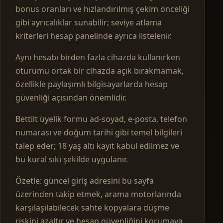
bonus oranları ve hızlandırılmış çekim önceliği
gibi ayrıcalıklar sunabilir; seviye atlama
kriterleri hesap panelinde ayrıca listelenir.
Aynı hesabı birden fazla cihazda kullanırken
oturumu ortak bir cihazda açık bırakmamak,
özellikle paylaşımlı bilgisayarlarda hesap
güvenliği açısından önemlidir.
Bettilt üyelik formu ad-soyad, e-posta, telefon
numarası ve doğum tarihi gibi temel bilgileri
talep eder; 18 yaş altı kayıt kabul edilmez ve
bu kural sıkı şekilde uygulanır.
Özetle: güncel giriş adresini bu sayfa
üzerinden takip etmek, arama motorlarında
karşılaşılabilecek sahte kopyalara düşme
riskini azaltır ve hesap güvenliğini korumaya